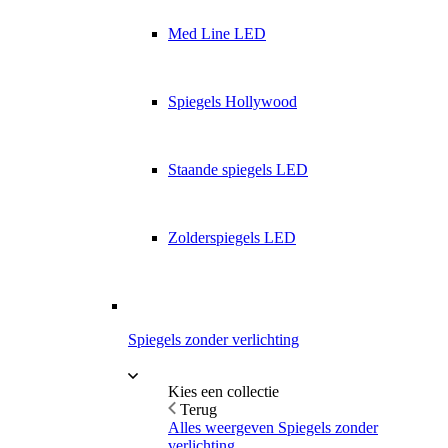
Med Line LED
Spiegels Hollywood
Staande spiegels LED
Zolderspiegels LED
Spiegels zonder verlichting
Kies een collectie
Terug
Alles weergeven Spiegels zonder
verlichting