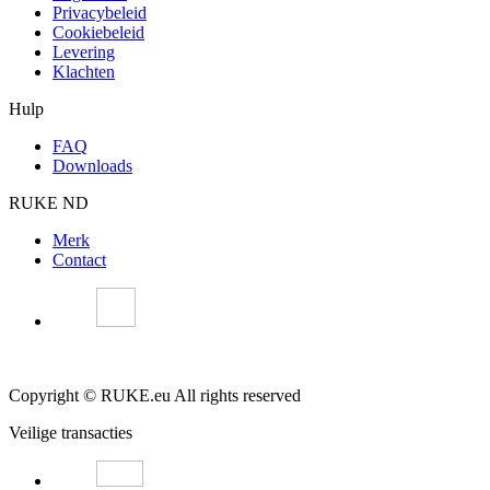
Privacybeleid
Cookiebeleid
Levering
Klachten
Hulp
FAQ
Downloads
RUKE ND
Merk
Contact
Copyright © RUKE.eu All rights reserved
Veilige transacties