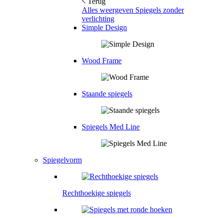
Terug
Alles weergeven Spiegels zonder
verlichting
Simple Design
Wood Frame
Staande spiegels
Spiegels Med Line
Spiegelvorm
Rechthoekige spiegels